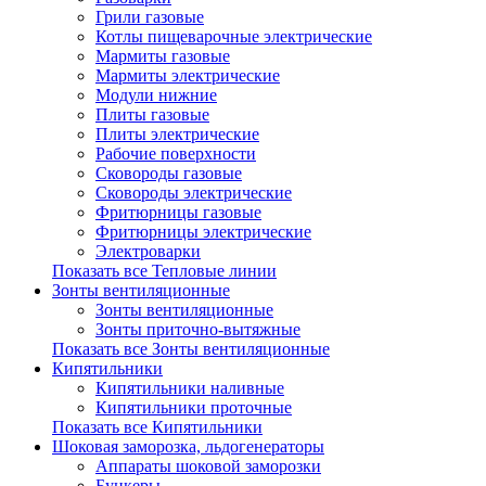
Грили газовые
Котлы пищеварочные электрические
Мармиты газовые
Мармиты электрические
Модули нижние
Плиты газовые
Плиты электрические
Рабочие поверхности
Сковороды газовые
Сковороды электрические
Фритюрницы газовые
Фритюрницы электрические
Электроварки
Показать все Тепловые линии
Зонты вентиляционные
Зонты вентиляционные
Зонты приточно-вытяжные
Показать все Зонты вентиляционные
Кипятильники
Кипятильники наливные
Кипятильники проточные
Показать все Кипятильники
Шоковая заморозка, льдогенераторы
Аппараты шоковой заморозки
Бункеры