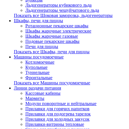
Льдогенераторы кубикового льда
Льдогенераторы чешуйчатового льда
Показать все Шоковая заморозка, льдогенераторы
Шкафы, печи для пиццы
Ротационные пекарские шкафы
Шкафы жарочные электрические
Шкафы жарочные газовые
Подовые пекарские шкафы
Печи для пиццы
Показать все Шкафы, печи для пиццы
Машины посудомоечные
Котломоечные
Купольные
Туннельные
Фронтальные
Показать все Машины посудомоечные
Линии раздачи питания
Кассовые кабины
Мармиты
Модули поворотные и нейтральные
Прилавки для горячих напитков
Прилавки для подогрева тарелок
Прилавки для холодных закусок
Прилавки-витрины тепловые