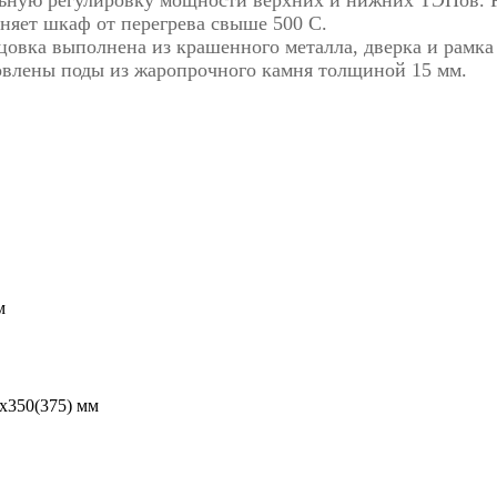
льную регулировку мощности верхних и нижних ТЭНов. Р
няет шкаф от перегрева свыше 500 С.
цовка выполнена из крашенного металла, дверка и рамка
овлены поды из жаропрочного камня толщиной 15 мм.
м
x350(375) мм