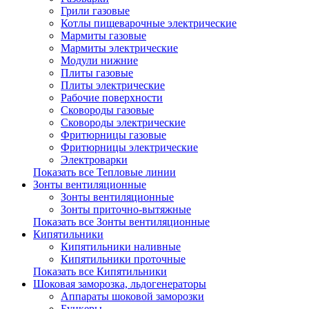
Грили газовые
Котлы пищеварочные электрические
Мармиты газовые
Мармиты электрические
Модули нижние
Плиты газовые
Плиты электрические
Рабочие поверхности
Сковороды газовые
Сковороды электрические
Фритюрницы газовые
Фритюрницы электрические
Электроварки
Показать все Тепловые линии
Зонты вентиляционные
Зонты вентиляционные
Зонты приточно-вытяжные
Показать все Зонты вентиляционные
Кипятильники
Кипятильники наливные
Кипятильники проточные
Показать все Кипятильники
Шоковая заморозка, льдогенераторы
Аппараты шоковой заморозки
Бункеры