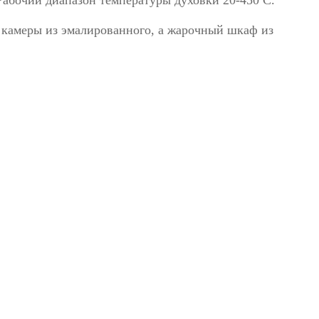
абочий диапазон температуры духовки 20-450 С.
 камеры из эмалированного, а жарочный шкаф из