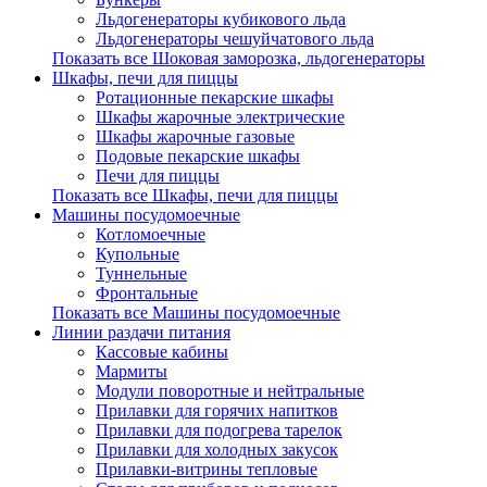
Льдогенераторы кубикового льда
Льдогенераторы чешуйчатового льда
Показать все Шоковая заморозка, льдогенераторы
Шкафы, печи для пиццы
Ротационные пекарские шкафы
Шкафы жарочные электрические
Шкафы жарочные газовые
Подовые пекарские шкафы
Печи для пиццы
Показать все Шкафы, печи для пиццы
Машины посудомоечные
Котломоечные
Купольные
Туннельные
Фронтальные
Показать все Машины посудомоечные
Линии раздачи питания
Кассовые кабины
Мармиты
Модули поворотные и нейтральные
Прилавки для горячих напитков
Прилавки для подогрева тарелок
Прилавки для холодных закусок
Прилавки-витрины тепловые