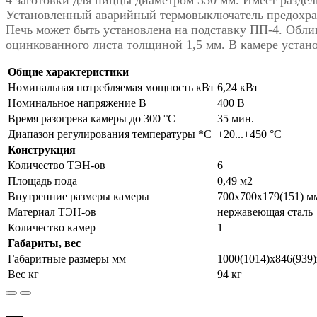
4 заготовки для пиццы диаметром 350 мм. Имеет разде
Установленный аварийный термовыключатель предохра
Печь может быть установлена на подставку ПП-4. Обли
оцинкованного листа толщиной 1,5 мм. В камере устан
Общие характеристики
Номинальная потребляемая мощность кВт
6,24 кВт
Номинальное напряжение В
400 В
Время разогрева камеры до 300 °С
35 мин.
Диапазон регулирования температуры *С
+20...+450 °С
Конструкция
Количество ТЭН-ов
6
Площадь пода
0,49 м2
Внутренние размеры камеры
700x700x179(151) м
Материал ТЭН-ов
нержавеющая сталь
Количество камер
1
Габариты, вес
Габаритные размеры мм
1000(1014)x846(939)
Вес кг
94 кг