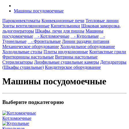
Машины посудомоечные
Пароконвектоматы
Конвекционные печи
Тепловые линии
Зонты вентиляционные
Кипятильники
Шоковая заморозка,
льдогенераторы
Шкафы, печи для пиццы
Машины
посудомоечные
- Котломоечные
- Купольные
-
Туннельные
- Фронтальные
Линии раздачи питания
Механическое оборудование
Холодильное оборудование
Холодильные столы
Плиты индукционные
Контактные грили
Фритюрницы настольные
Витрины настольные
Стерилизаторы
Лиофильные сушильные камеры
Дегидраторы
(Шкафы сущильные)
Кондитерское оборудование
Машины посудомоечные
Выберите подкатегорию
Котломоечные
Купольные