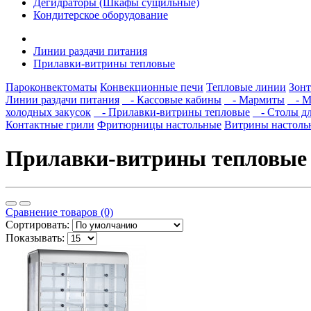
Дегидраторы (Шкафы сущильные)
Кондитерское оборудование
Линии раздачи питания
Прилавки-витрины тепловые
Пароконвектоматы
Конвекционные печи
Тепловые линии
Зон
Линии раздачи питания
- Кассовые кабины
- Мармиты
- Мо
холодных закусок
- Прилавки-витрины тепловые
- Столы дл
Контактные грили
Фритюрницы настольные
Витрины настоль
Прилавки-витрины тепловые
Сравнение товаров (0)
Сортировать:
Показывать: