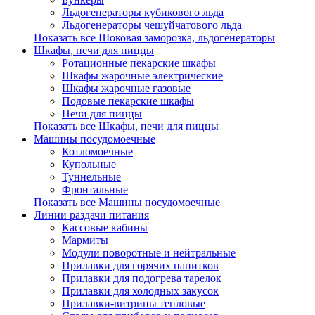
Льдогенераторы кубикового льда
Льдогенераторы чешуйчатового льда
Показать все Шоковая заморозка, льдогенераторы
Шкафы, печи для пиццы
Ротационные пекарские шкафы
Шкафы жарочные электрические
Шкафы жарочные газовые
Подовые пекарские шкафы
Печи для пиццы
Показать все Шкафы, печи для пиццы
Машины посудомоечные
Котломоечные
Купольные
Туннельные
Фронтальные
Показать все Машины посудомоечные
Линии раздачи питания
Кассовые кабины
Мармиты
Модули поворотные и нейтральные
Прилавки для горячих напитков
Прилавки для подогрева тарелок
Прилавки для холодных закусок
Прилавки-витрины тепловые