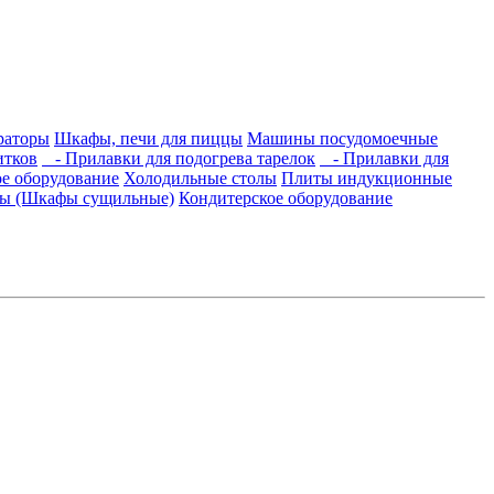
раторы
Шкафы, печи для пиццы
Машины посудомоечные
итков
- Прилавки для подогрева тарелок
- Прилавки для
е оборудование
Холодильные столы
Плиты индукционные
ры (Шкафы сущильные)
Кондитерское оборудование