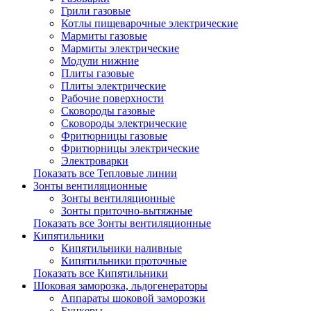
Грили газовые
Котлы пищеварочные электрические
Мармиты газовые
Мармиты электрические
Модули нижние
Плиты газовые
Плиты электрические
Рабочие поверхности
Сковороды газовые
Сковороды электрические
Фритюрницы газовые
Фритюрницы электрические
Электроварки
Показать все Тепловые линии
Зонты вентиляционные
Зонты вентиляционные
Зонты приточно-вытяжные
Показать все Зонты вентиляционные
Кипятильники
Кипятильники наливные
Кипятильники проточные
Показать все Кипятильники
Шоковая заморозка, льдогенераторы
Аппараты шоковой заморозки
Бункеры