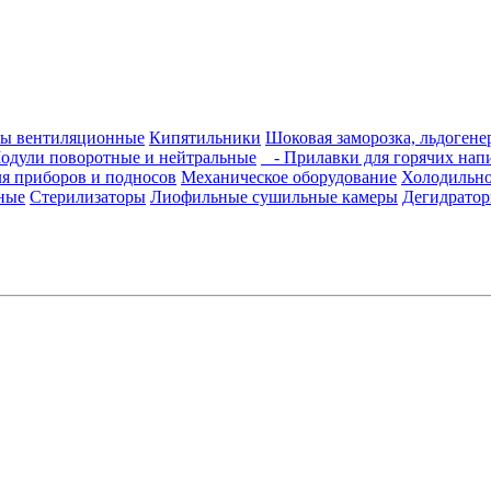
ты вентиляционные
Кипятильники
Шоковая заморозка, льдогене
дули поворотные и нейтральные
- Прилавки для горячих нап
я приборов и подносов
Механическое оборудование
Холодильно
ные
Стерилизаторы
Лиофильные сушильные камеры
Дегидрато