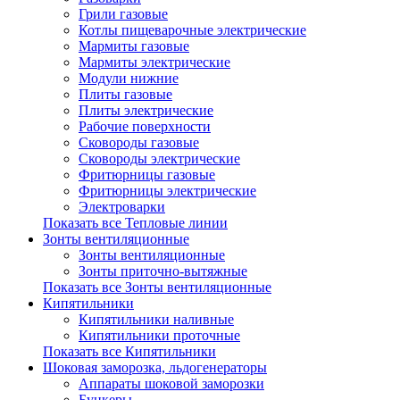
Грили газовые
Котлы пищеварочные электрические
Мармиты газовые
Мармиты электрические
Модули нижние
Плиты газовые
Плиты электрические
Рабочие поверхности
Сковороды газовые
Сковороды электрические
Фритюрницы газовые
Фритюрницы электрические
Электроварки
Показать все Тепловые линии
Зонты вентиляционные
Зонты вентиляционные
Зонты приточно-вытяжные
Показать все Зонты вентиляционные
Кипятильники
Кипятильники наливные
Кипятильники проточные
Показать все Кипятильники
Шоковая заморозка, льдогенераторы
Аппараты шоковой заморозки
Бункеры