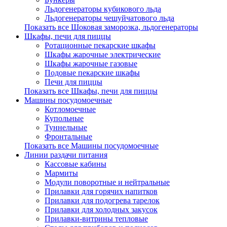
Льдогенераторы кубикового льда
Льдогенераторы чешуйчатового льда
Показать все Шоковая заморозка, льдогенераторы
Шкафы, печи для пиццы
Ротационные пекарские шкафы
Шкафы жарочные электрические
Шкафы жарочные газовые
Подовые пекарские шкафы
Печи для пиццы
Показать все Шкафы, печи для пиццы
Машины посудомоечные
Котломоечные
Купольные
Туннельные
Фронтальные
Показать все Машины посудомоечные
Линии раздачи питания
Кассовые кабины
Мармиты
Модули поворотные и нейтральные
Прилавки для горячих напитков
Прилавки для подогрева тарелок
Прилавки для холодных закусок
Прилавки-витрины тепловые