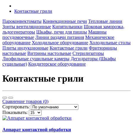
Контактные грили
Пароконвектоматы
Конвекционные печи
Тепловые линии
Зонты вентиляционные
Кипятильники
Шоковая заморозка,
льдогенераторы
Шкафы, печи для пиццы
Машины
посудомоечные
Линии раздачи питания
Механическое
оборудование
Холодильное оборудование
Холодильные столы
Плиты индукционные
Контактные грили
Фритюрницы
настольные
Витрины настольные
Стерилизаторы
Лиофильные сушильные камеры
Дегидраторы (Шкафы
сущильные)
Кондитерское оборудование
Контактные грили
Сравнение товаров (0)
Сортировать:
Показывать:
Аппарат контактной обработки